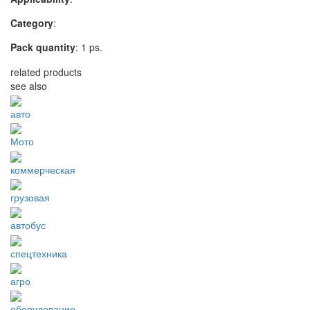
Category
:
Pack quantity
: 1 ps.
related products
see also
авто
Мото
коммерческая
грузовая
автобус
спецтехника
агро
оборудование