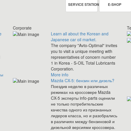
SERVICE STATION
E-SHOP
Corporate
Te
e
Learn all about the Korean and
Japanese car oil market.
The company "Avto-Optimal" invites
you to visit a unique meeting with
l
representatives of concern number
1 in Korea - S-OIL Total Lubricants
Corporation.
ны
More info
Mazda CX-5: бензин или дизель?
Поездив неделю в различных
режимах на кроссовере Mazda
CX-5 эксперты info-parts оценили
не только потребительские
качества одного из признанных
лидеров класса, но и разобрались
в различиях между бензиновой и
дизельной версиями кроссовера.