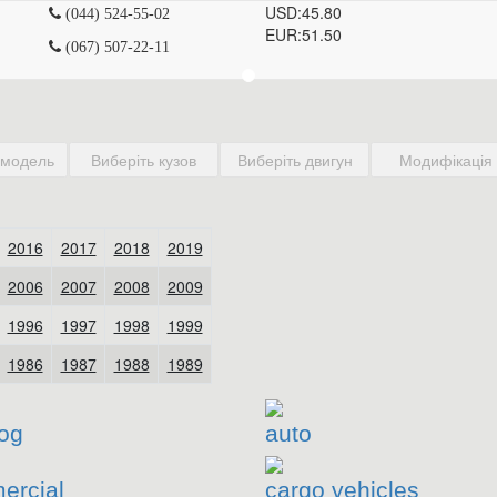
USD:
45.80
(044) 524-55-02
EUR:
51.50
(067) 507-22-11
og
auto
ercial
cargo vehicles