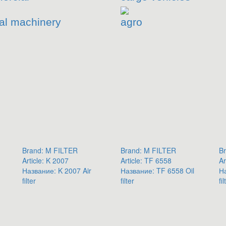
al machinery
agro
Brand:
M FILTER
Brand:
M FILTER
Br
Article:
K 2007
Article:
TF 6558
Ar
Название:
K 2007 Air
Название:
TF 6558 Oil
Н
filter
filter
fil