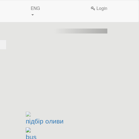
ENG
Login
підбір оливи
bus