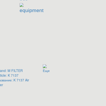
equipment
and:
M FILTER
Еще
ticle:
K 7137
азвание:
K 7137 Air
ter