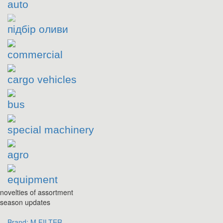
auto
підбір оливи
commercial
cargo vehicles
bus
special machinery
agro
equipment
novelties of assortment
season updates
Brand:
M FILTER