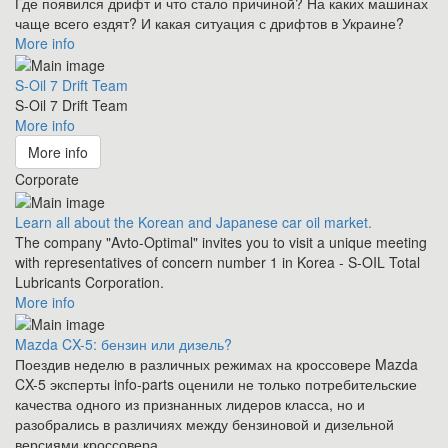
Где появился дрифт и что стало причиной? На каких машинах
чаще всего ездят? И какая ситуация с дрифтов в Украине?
More info
S-Oil 7 Drift Team
S-Oil 7 Drift Team
More info
More info
Corporate
Learn all about the Korean and Japanese car oil market.
The company "Avto-Optimal" invites you to visit a unique meeting
with representatives of concern number 1 in Korea - S-OIL Total
Lubricants Corporation.
More info
Mazda CX-5: бензин или дизель?
Поездив неделю в различных режимах на кроссовере Mazda
CX-5 эксперты info-parts оценили не только потребительские
качества одного из признанных лидеров класса, но и
разобрались в различиях между бензиновой и дизельной
версиями кроссовера.