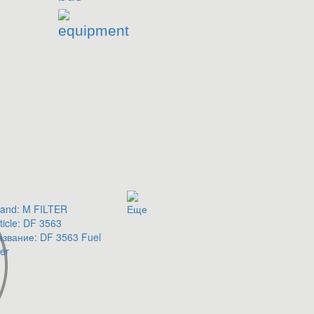
equipment
and:
M FILTER
Еще
ticle:
DF 3563
азвание:
DF 3563 Fuel
ter