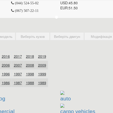
USD:
45.80
(044) 524-55-02
EUR:
51.50
(067) 507-22-11
og
auto
ercial
cargo vehicles