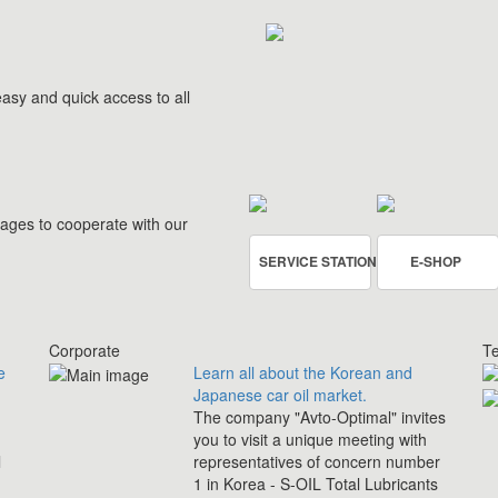
asy and quick access to all
rages to cooperate with our
SERVICE STATION
E-SHOP
Corporate
Te
e
Learn all about the Korean and
Japanese car oil market.
The company "Avto-Optimal" invites
you to visit a unique meeting with
l
representatives of concern number
1 in Korea - S-OIL Total Lubricants