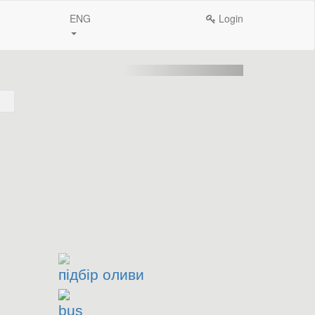
ENG
Login
підбір оливи
bus