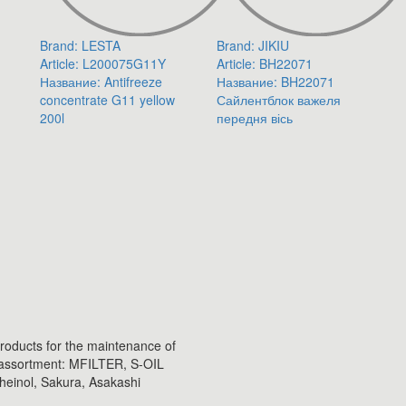
Brand:
LESTA
Brand:
JIKIU
Article:
L200075G11Y
Article:
BH22071
Название:
Antifreeze
Название:
BH22071
concentrate G11 yellow
Сайлентблок важеля
200l
передня вісь
products for the maintenance of
e assortment: MFILTER, S-OIL
inol, Sakura, Asakashi