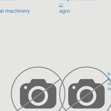
al machinery
agro
Br
Ar
Н
fil