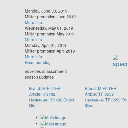
Monday, June 03, 2019
​Mfilter promotion June 2019
More info
Wednesday, May 01, 2019
​Mfilter promotion May 2019
More info
Monday, April 01, 2019
​Mfilter promotion April 2019
More info
Read
our blog
speci
novelties of assortment
season updates
Brand:
M FILTER
Brand:
M FILTER
Article:
K 9182
Article:
TF 6559
Название:
K 9182 Cabin
Название:
TF 6559 Oil
filter
filter