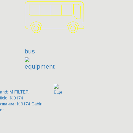
bus
equipment
and:
M FILTER
Еще
ticle:
K 9174
азвание:
K 9174 Cabin
ter