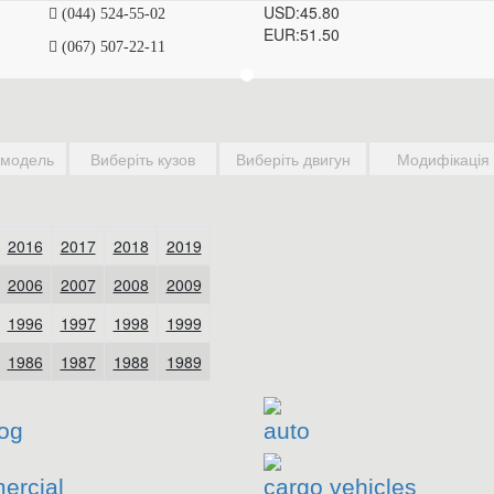
USD:
45.80
(044) 524-55-02
EUR:
51.50
(067) 507-22-11
og
auto
ercial
cargo vehicles