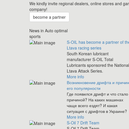
We kindly invite regional dealers, online stores and ga
company!
become a partner
News in Auto optimal
sports
S-OIL has become a partner of th
Ltava racing series
South Korean lubricant
manufacturer S-OIL Total
Lubricants sponsored the Nationa
Ltava Attack Series.
More info
Возникновение дрифта и причи
его популярности
Где появился дрифт и что стало
причиной? На каких машинах
чаще всего ездят? И какая
ситуация с дрифтов в Украине?
More info
S-Oil 7 Drift Team
S-Oil 7 Drift Team