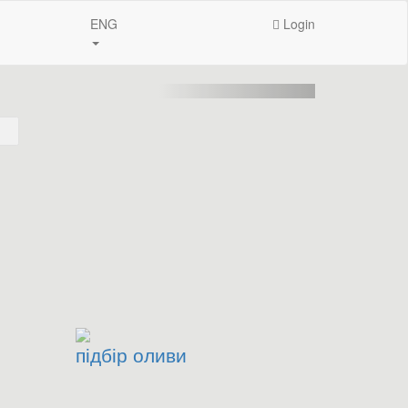
ENG
Login
підбір оливи