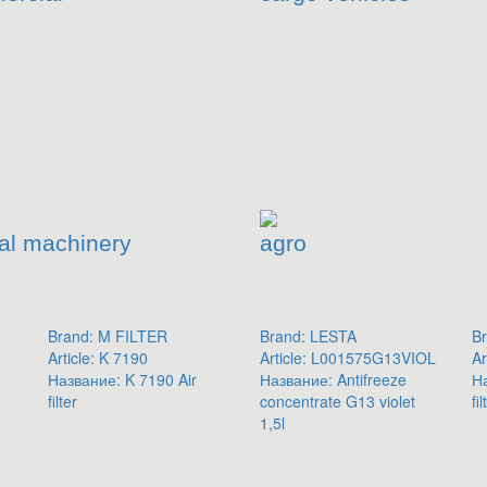
al machinery
agro
Brand:
M FILTER
Brand:
LESTA
Br
Article:
K 7190
Article:
L001575G13VIOL
Ar
Название:
K 7190 Air
Название:
Antifreeze
Н
filter
concentrate G13 violet
fil
1,5l