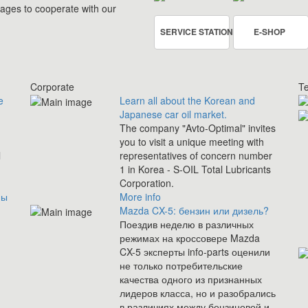
rages to cooperate with our
SERVICE STATION
E-SHOP
Corporate
Te
e
Learn all about the Korean and
Japanese car oil market.
The company "Avto-Optimal" invites
you to visit a unique meeting with
l
representatives of concern number
1 in Korea - S-OIL Total Lubricants
Corporation.
ны
More info
Mazda CX-5: бензин или дизель?
Поездив неделю в различных
режимах на кроссовере Mazda
CX-5 эксперты info-parts оценили
не только потребительские
качества одного из признанных
лидеров класса, но и разобрались
в различиях между бензиновой и