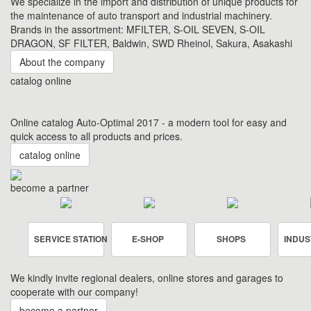
We specialize in the import and distribution of unique products for
the maintenance of auto transport and industrial machinery.
Brands in the assortment: MFILTER, S-OIL SEVEN, S-OIL
DRAGON, SF FILTER, Baldwin, SWD Rheinol, Sakura, Asakashi
About the company
catalog online
Online catalog Auto-Optimal 2017 - a modern tool for easy and
quick access to all products and prices.
catalog online
become a partner
SERVICE STATION
E-SHOP
SHOPS
INDUS
We kindly invite regional dealers, online stores and garages to
cooperate with our company!
become a partner