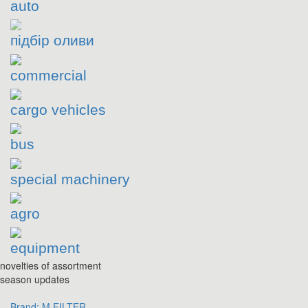
auto
підбір оливи
commercial
cargo vehicles
bus
special machinery
agro
equipment
novelties of assortment
season updates
Brand:
M FILTER