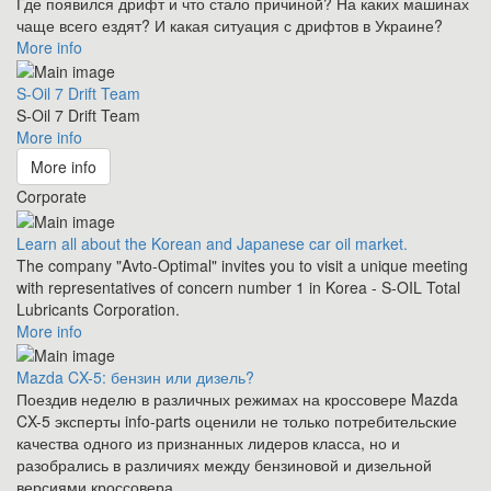
Где появился дрифт и что стало причиной? На каких машинах
чаще всего ездят? И какая ситуация с дрифтов в Украине?
More info
S-Oil 7 Drift Team
S-Oil 7 Drift Team
More info
More info
Corporate
Learn all about the Korean and Japanese car oil market.
The company "Avto-Optimal" invites you to visit a unique meeting
with representatives of concern number 1 in Korea - S-OIL Total
Lubricants Corporation.
More info
Mazda CX-5: бензин или дизель?
Поездив неделю в различных режимах на кроссовере Mazda
CX-5 эксперты info-parts оценили не только потребительские
качества одного из признанных лидеров класса, но и
разобрались в различиях между бензиновой и дизельной
версиями кроссовера.