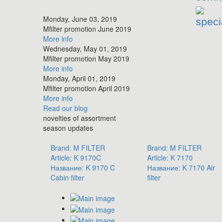
Monday, June 03, 2019
speci
​Mfilter promotion June 2019
More info
Wednesday, May 01, 2019
​Mfilter promotion May 2019
More info
Monday, April 01, 2019
​Mfilter promotion April 2019
More info
Read
our blog
novelties of assortment
season updates
Brand:
M FILTER
Brand:
M FILTER
Article:
K 9170C
Article:
K 7170
Название:
K 9170 C
Название:
K 7170 Air
Cabin filter
filter