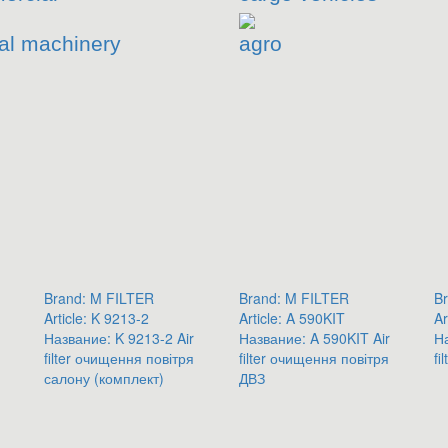
al machinery
agro
Brand:
M FILTER
Brand:
M FILTER
Br
Article:
K 9213-2
Article:
A 590KIT
Ar
Название:
K 9213-2 Air
Название:
A 590KIT Air
Н
filter очищення повітря
filter очищення повітря
fil
салону (комплект)
ДВЗ