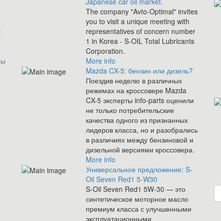
Japanese car oil market.
The company "Avto-Optimal" invites
you to visit a unique meeting with
l
representatives of concern number
1 in Korea - S-OIL Total Lubricants
Corporation.
ны
More info
Mazda CX-5: бензин или дизель?
Поездив неделю в различных
режимах на кроссовере Mazda
CX-5 эксперты info-parts оценили
не только потребительские
качества одного из признанных
лидеров класса, но и разобрались
в различиях между бензиновой и
дизельной версиями кроссовера.
More info
Универсальное предложение: S-
Oil Seven Red1 5-W30
S-Oil Seven Red1 5W-30 — это
синтетическое моторное масло
премиум класса с улучшенными
эксплуатационными