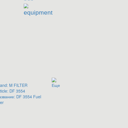
equipment
and:
M FILTER
Еще
ticle:
DF 3554
азвание:
DF 3554 Fuel
ter