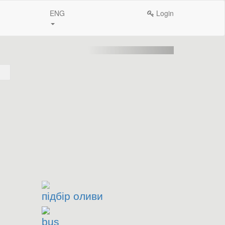
ENG
Login
підбір оливи
bus