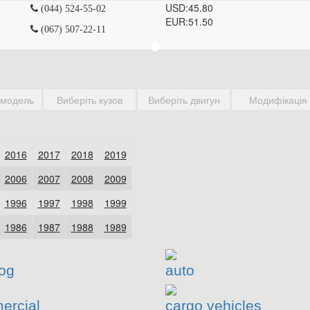
USD:
45.80
(044) 524-55-02
EUR:
51.50
(067) 507-22-11
og
auto
ercial
cargo vehicles