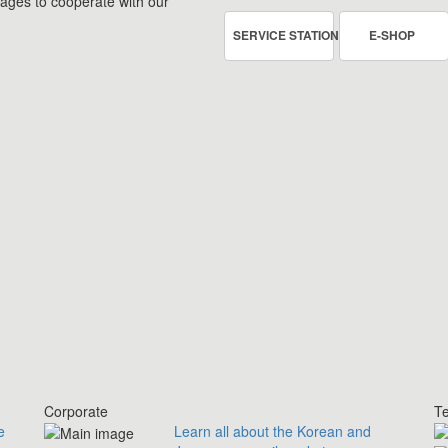
rages to cooperate with our
SERVICE STATION
E-SHOP
Corporate
Te
e
Learn all about the Korean and