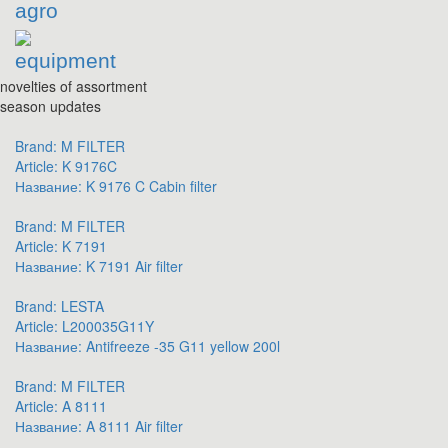
agro
equipment
novelties of assortment
season updates
Brand:
M FILTER
Article:
K 9176C
Название:
K 9176 C Cabin filter
Brand:
M FILTER
Article:
K 7191
Название:
K 7191 Air filter
Brand:
LESTA
Article:
L200035G11Y
Название:
Antifreeze -35 G11 yellow 200l
Brand:
M FILTER
Article:
A 8111
Название:
A 8111 Air filter