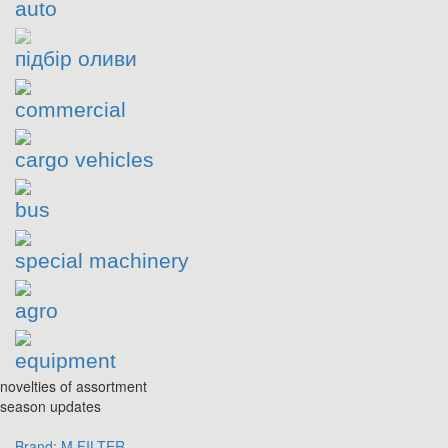
auto
підбір оливи
commercial
cargo vehicles
bus
special machinery
agro
equipment
novelties of assortment
season updates
Brand:
M FILTER