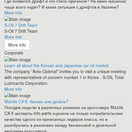
Где появился дрифт и что стало причиной? На каких машинах
чаще всего ездят? И какая ситуация с дрифтов в Украине?
More info
S-Oil 7 Drift Team
S-Oil 7 Drift Team
More info
More info
Corporate
Learn all about the Korean and Japanese car oil market.
The company "Avto-Optimal" invites you to visit a unique meeting
with representatives of concern number 1 in Korea - S-OIL Total
Lubricants Corporation.
More info
Mazda CX-5: бензин или дизель?
Поездив неделю в различных режимах на кроссовере Mazda
CX-5 эксперты info-parts оценили не только потребительские
качества одного из признанных лидеров класса, но и
разобрались в различиях между бензиновой и дизельной
версиями кроссовера.