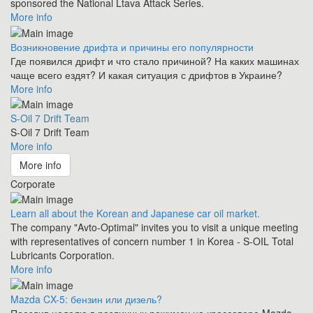
sponsored the National Ltava Attack Series.
More info
Возникновение дрифта и причины его популярности
Где появился дрифт и что стало причиной? На каких машинах
чаще всего ездят? И какая ситуация с дрифтов в Украине?
More info
S-Oil 7 Drift Team
S-Oil 7 Drift Team
More info
More info
Corporate
Learn all about the Korean and Japanese car oil market.
The company "Avto-Optimal" invites you to visit a unique meeting
with representatives of concern number 1 in Korea - S-OIL Total
Lubricants Corporation.
More info
Mazda CX-5: бензин или дизель?
Поездив неделю в различных режимах на кроссовере Mazda